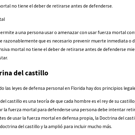
rtal no tiene el deber de retirarse antes de defenderse.
tal
permite a una persona usar o amenazar con usar fuerza mortal contr
e razonablemente que es necesario prevenir muerte inmediata o dañ
nsiva mortal no tiene el deber de retirarse antes de defenderse mi
tar.
ina del castillo
o las leyes de defensa personal en Florida hay dos principios legales
del castillo es una teoría de que cada hombre es el rey de su castil
ar la fuerza mortal para defenderse una persona debe intentar retir
tes de usar la fuerza mortal en defensa propia, la Doctrina del casti
 doctrina del castillo y la amplió para incluir mucho más.