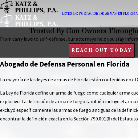
LEYES DE PORTACION DE ARMAS EN FLORIDA
Trusted By Gun Owners Througho
From carry laws to self-defense, our attorneys help you stay infor
REACH OUT TODAY
Abogado de Defensa Personal en Florida
La mayoría de las leyes de armas de Florida están contenidas en el 
La Ley de Florida define un arma de fuego como cualquier arma que 
explosivo. La definición de arma de fuego también incluye el armazó
excluyó específicamente las armas de fuego antiguas de la definic
encontrar la definición exacta en la Sección 790.001(6) del Estatuto 