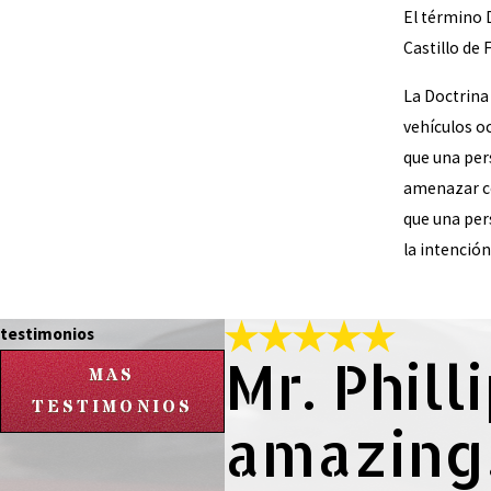
El término D
Castillo de 
La Doctrina 
vehículos o
que una per
amenazar co
que una per
la intención
testimonios
Mr. Phill
MAS
TESTIMONIOS
amazing