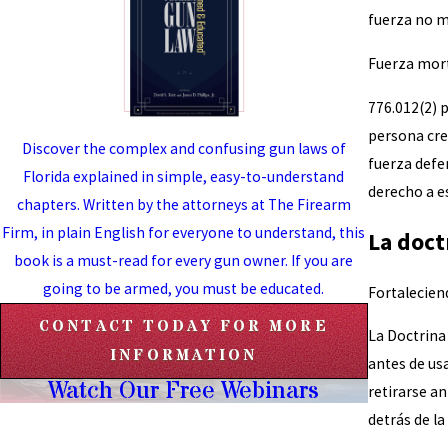
fuerza no mo
Fuerza mor
776.012(2) 
persona cre
Discover the complex and confusing gun laws of
fuerza defe
Florida explained in simple, easy-to-understand
derecho a es
chapters. Written by the attorneys at The Firearm
Firm, in plain English for everyone to understand, this
La doctr
book is a must-read for every gun owner. If you are
going to be armed, you must be educated.
Fortaleciend
CONTACT TODAY FOR MORE
La Doctrina 
INFORMATION
antes de us
Watch Our Free Webinars
retirarse an
detrás de la