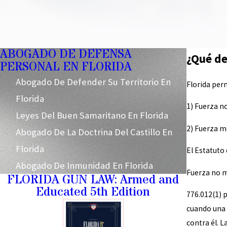
ABOGADO DE DEFENSA
¿Qué de
PERSONAL EN FLORIDA
Abogado De Defender Su Territorio En
Florida per
Florida
1) Fuerza n
Leyes Del Buen Samaritano En Florida
2) Fuerza m
Abogado De La Doctrina Del Castillo En
Florida
El Estatuto
Abogado De Inmunidad En Florida
Fuerza no 
FLORIDA GUN LAW: Armed and
Educated 5th Edition
776.012(1) 
cuando una 
contra él. 