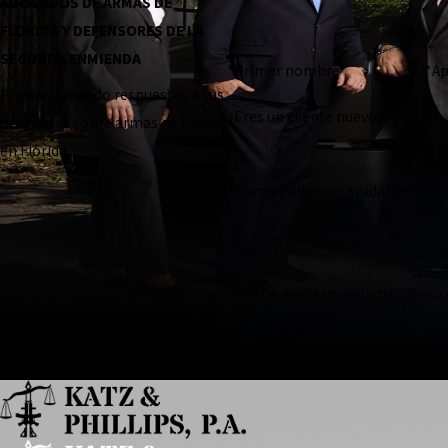
ABOGADOS DE ARMAS DE
FLORIDA Y DEFENSORES DE LA
SEGUNDA ENMIENDA
*Primer nombre
*Ap
Proporcionando respuestas a sus
¿Eres un cliente nuevo?
preguntas sobre armas de fuego
en Florida
*Como podemos ayudarte?
Al enviar, acepta ser contactado acerca 