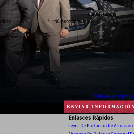
Contáctanos
ellido
*Número de teléfono
*Correo el
de su solicitud y otra información utilizando tecnología automatizada. La frecuenc
para cancelar.
Política de uso aceptable
ENVIAR INFORMACIÓ
Enlasces Rápidos
Leyes De Portacion De Armas en 
Abogado De Defensa Personal En