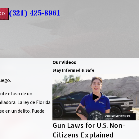
(321) 425-8961
ED
Our Videos
Stay Informed & Safe
fuego.
nte el uso de un
ladora. La ley de Florida
se en un delito. Puede
Gun Laws for U.S. Non-
Citizens Explained