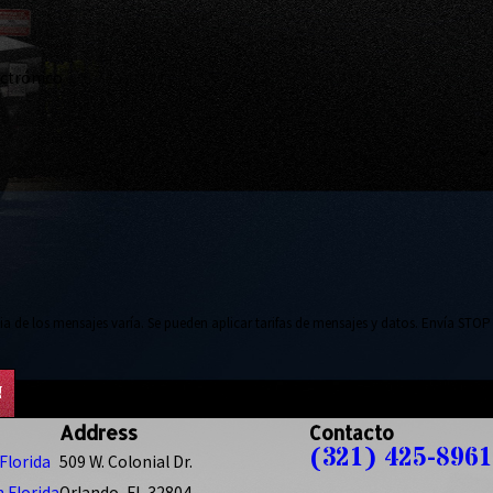
ectrónico
ia de los mensajes varía. Se pueden aplicar tarifas de mensajes y datos. Envía STOP
N
Address
Contacto
(321) 425-8961
Florida
509 W. Colonial Dr.
 Florida
Orlando, FL 32804