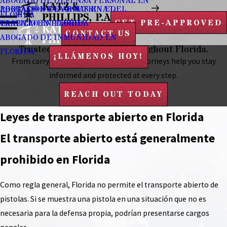
ABOGADO DE DEFENSA PERSONAL EN
PORTACION DE ARMAS EN EL
ABOGADO DE LA DOCTRINA DEL
FLORIDA
GET PRE-APPROVED
TRABAJO EN FLORIDA
CASTILLO EN FLORIDA
CONTACT US
ABOGADO DE INMUNIDAD EN
Trusted By Gun Owners Throughout Florida.
FLORIDA
¡LLÁMENOS HOY!
From carry laws to self-defense, our attorneys help you stay
informed and protected at every step.
REACH OUT TODAY
Leyes de transporte abierto en Florida
El transporte abierto está generalmente
prohibido en Florida
Como regla general, Florida no permite el transporte abierto de
pistolas. Si se muestra una pistola en una situación que no es
necesaria para la defensa propia, podrían presentarse cargos