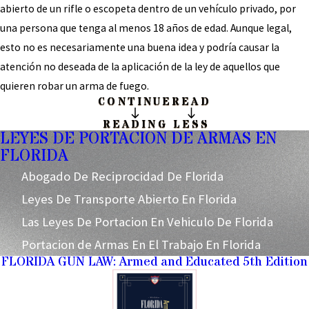
abierto de un rifle o escopeta dentro de un vehículo privado, por
una persona que tenga al menos 18 años de edad. Aunque legal,
esto no es necesariamente una buena idea y podría causar la
atención no deseada de la aplicación de la ley de aquellos que
quieren robar un arma de fuego.
CONTINUE
READ
READING
LESS
LEYES DE PORTACION DE ARMAS EN
FLORIDA
Abogado De Reciprocidad De Florida
Leyes De Transporte Abierto En Florida
Las Leyes De Portacion En Vehiculo De Florida
Portacion de Armas En El Trabajo En Florida
FLORIDA GUN LAW: Armed and Educated 5th Edition