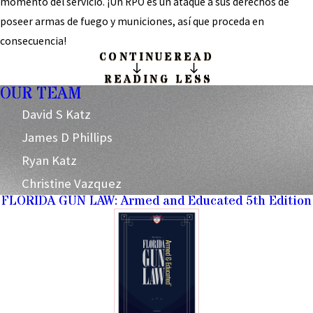
momento del servicio. ¡Un RPO es un ataque a sus derechos de
poseer armas de fuego y municiones, así que proceda en
consecuencia!
CONTINUE
READ
READING
LESS
OUR TEAM
David S Katz
James D Phillips
Ryan Katz
Christine Vazquez
FLORIDA GUN LAW: Armed and Educated 5th Edition