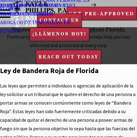
ABOGADO DE DEFENSA PERSONAL EN
PORTACION DE ARMAS EN EL
ABOGADO DE LA DOCTRINA DEL
FLORIDA
GET PRE-APPROVED
TRABAJO EN FLORIDA
CASTILLO EN FLORIDA
CONTACT US
ABOGADO DE INMUNIDAD EN
Trusted By Gun Owners Throughout Florida.
FLORIDA
¡LLÁMENOS HOY!
From carry laws to self-defense, our attorneys help you stay
informed and protected at every step.
REACH OUT TODAY
Ley de Bandera Roja de Florida
Las leyes que permiten a individuos o agencias de aplicación de la
ley solicitar a un tribunal que le quiten el derecho de una persona a
portar armas se conocen comúnmente como leyes de “Bandera
Roja”. Estas leyes han sido fuertemente criticadas debido a su
capacidad de quitar el derecho de una persona a poseer armas de
fuego sin que la persona objetivo lo sepa hasta que las fuerzas del